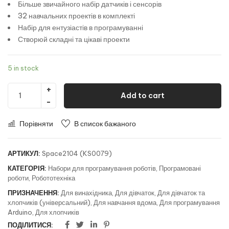
Більше звичайного набір датчиків і сенсорів
32 навчальних проектів в комплекті
Набір для ентузіастів в програмуванні
Створюй складні та цікаві проекти
5 in stock
Add to cart
Порівняти
В список бажаного
АРТИКУЛ:
Space2104 (KS0079)
КАТЕГОРІЯ:
Набори для програмування роботів
,
Програмовані
роботи
,
Робототехніка
ПРИЗНАЧЕННЯ:
Для винахідника
,
Для дівчаток
,
Для дівчаток та
хлопчиків (універсальний)
,
Для навчання вдома
,
Для програмування
Arduino
,
Для хлопчиків
ПОДІЛИТИСЯ: