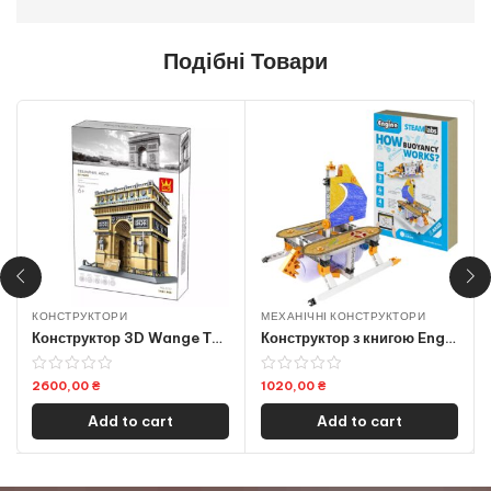
Подібні Товари
КОНСТРУКТОРИ
МЕХАНІЧНІ КОНСТРУКТОРИ
Конструктор 3D Wange Тріумфальна арка в Парижі, Франція The Triumphal Arch of Paris Space2045 (5223)
Конструктор з книгою Engino STEM “Як працює плавучість” Space2003 (STL25)
2600,00
₴
1020,00
₴
Add to cart
Add to cart