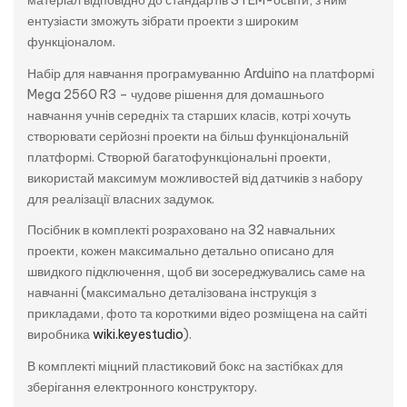
матеріал відповідно до стандартів STEM-освіти, з ним
ентузіасти зможуть зібрати проекти з широким
функціоналом.
Набір для навчання програмуванню Arduino на платформі
Mega 2560 R3 – чудове рішення для домашнього
навчання учнів середніх та старших класів, котрі хочуть
створювати серйозні проекти на більш функціональній
платформі. Створюй багатофункціональні проекти,
використай максимум можливостей від датчиків з набору
для реалізації власних задумок.
Посібник в комплекті розраховано на 32 навчальних
проекти, кожен максимально детально описано для
швидкого підключення, щоб ви зосереджувались саме на
навчанні (максимально деталізована інструкція з
прикладами, фото та короткими відео розміщена на сайті
виробника
wiki.keyestudio
).
В комплекті міцний пластиковий бокс на застібках для
зберігання електронного конструктору.