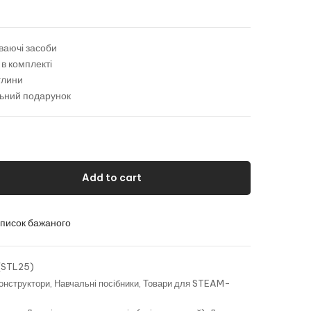
аваючі засоби
 в комплекті
глини
льний подарунок
Add to cart
список бажаного
(STL25)
конструктори
,
Навчальні посібники
,
Товари для STEAM-