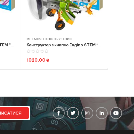
МЕХАНІЧНІ КОНСТРУКТОРИ
КОНСТРУКТ
Конструктор з книгою Engino STEM “Як працює інерція” Space2006 (STL26)
Конструктор з книгою Engino STEM “Як працює сонячна енергія” Space2019 (STL20-EN)
1020,00
₴
1440,0
Add to cart
ПИСАТИСЯ