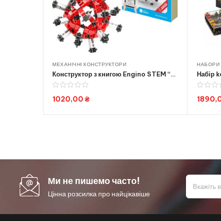
МЕХАНІЧНІ КОНСТРУКТОРИ
НАБОРИ 
Конструктор з книгою Engino STEM “Як влаштовані віруси. Мікробіологія” Space2007 (STL27)
1020,00
₴
1890,
Add to cart
Ми не пишемо часто!
Цінна розсилка про найцікавіше