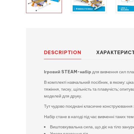
DESCRIPTION
ХАРАКТЕРИС
Ігровий STEAM-набір
для вивчення сил плав
В комплекті навчальний посібник, в якому: ці
тяжіння, тиску, щільність та плавучість; опи
моделей для друку.
Тут чудово поєднані класичне конструювання з
Набір стане в нагоді під час вивченні таких тем
Виштовхувальна сила, що діє на тіло занур
Умови плавання тіл