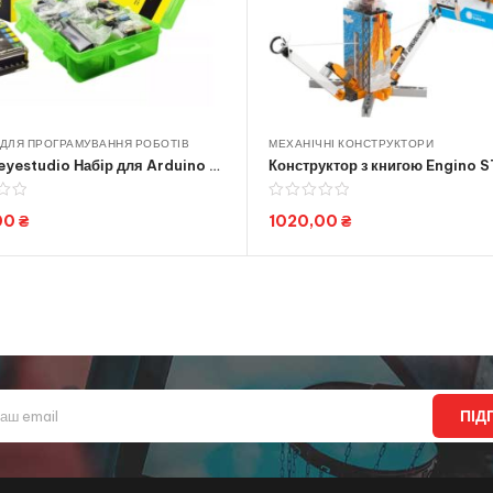
ДЛЯ ПРОГРАМУВАННЯ РОБОТІВ
МЕХАНІЧНІ КОНСТРУКТОРИ
Набір keyestudio Набір для Arduino початківців Легке підключення, EASY Plug Learning Kit for Arduino starters Space2103 (KS0158)
00
₴
1020,00
₴
Add to cart
Add to cart
ПІД