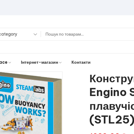
 category
ace
Інтернет-магазин
Контакти
Констру
Engino 
плавучі
(STL25