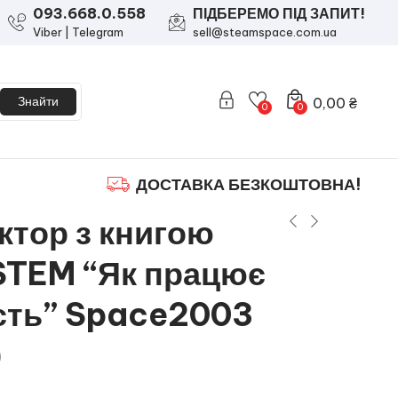
093.668.0.558
ПІДБЕРЕМО ПІД ЗАПИТ!
Viber | Telegram
sell@steamspace.com.ua
Знайти
0,00
₴
0
0
ДОСТАВКА БЕЗКОШТОВНА!
ктор з книгою
STEM “Як працює
сть” Space2003
)