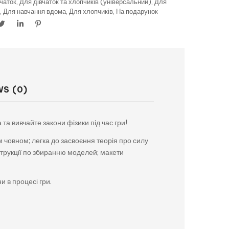
чаток
,
Для дівчаток та хлопчиків (універсальний)
,
Для
,
Для навчання вдома
,
Для хлопчиків
,
На подарунок
WS (0)
та вивчайте закони фізики під час гри!
м човном; легка до засвоєння теорія про силу
нструкції по збиранню моделей; макети
 в процесі гри.