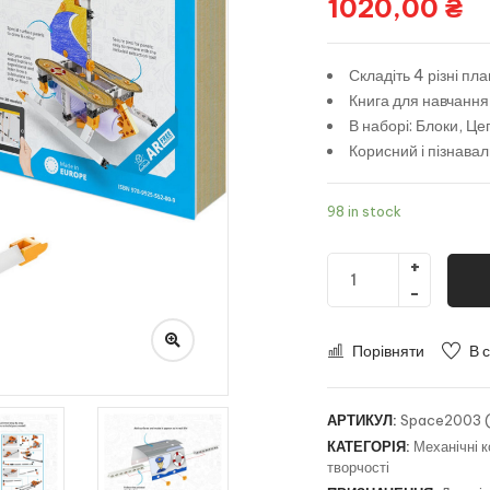
1020,00
₴
Складіть 4 різні пл
Книга для навчання
В наборі: Блоки, Це
Корисний і пізнава
98 in stock
Порівняти
В 
АРТИКУЛ:
Space2003 
КАТЕГОРІЯ:
Механічні 
творчості