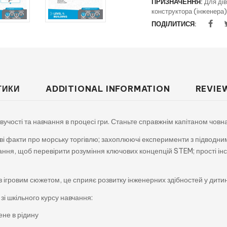
ПРИЗНАЧЕННЯ:
Для дів
конструктора (інженера)
ПОДІЛИТИСЯ:
ТИКИ
ADDITIONAL INFORMATION
REVIE
учості та навчання в процесі гри. Станьте справжнім капітаном човна 
каві факти про морську торгівлю; захоплюючі експерименти з підводни
тування, щоб перевірити розуміння ключових концепцій STEM; прості і
 ігровим сюжетом, це сприяє розвитку інженерних здібностей у дитини
 зі шкільного курсу навчання:
ене в рідину